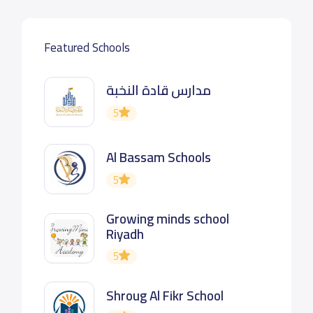
Featured Schools
مدارس قادة النخبة
5
Al Bassam Schools
5
Growing minds school
Riyadh
5
Shroug Al Fikr School