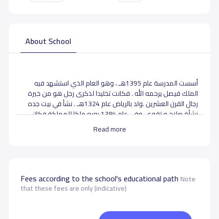
About School
أسست المدرسة عام 1395هـ ، وهو العام الذي استشهد فيه
الملك فيصل يرحمه الله . فكانت تخليدا لذكرى رجل هو من خيرة
رجال القرن العشرين .ولد بالرياض عام 1324هـ . نشأ في بيت جده
نشأة صلاح و تقوى .وفي عام 1384 بويع ملكا للمملكة فكان
حاكما عادلا وسياسيا ناجحا . ومن هذا كله استشعر مؤسس
Read more
المدارس اسم القائد العظيم في تسميتها بهذا الاسم وفي اختيار
شعارها .
فحرف الفاء هو الحرف الأول من اسم الفيصل وقد رسم حاضنا
شعلة العلم وريشة الكتابة .
Fees according to the school's educational path
Note
الرؤية :
that these fees are only (indicative)
أن تكون مدارسنا مرموقة في عالم المدارس الأهلية من خلال بيئة
تربوية محفزة على التعلم والمنافسة في إطار مشاركة مجتمعية
فاعلة .