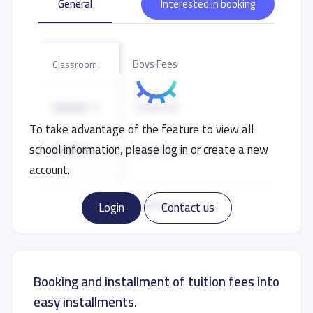
General
Interested in booking
الرسالة:
تميز في الأداء بتوفير الفرص الكافية والتقنيات الحديثة لإظهار
القدرات والوصول بأبنائنا إلى المنافسة العالمية .
Boys Fees
Classroom
School data need to correct?
Share to correct any inaccurate
GRADE 1
10,500 S.R
data
To take advantage of the feature to view all
school information, please log in or create a new
GRADE 2
10,500 S.R
account.
GRADE 3
10,500 S.R
Read more
Login
Contact us
GRADE 4
12,500 S.R
Booking and installment of tuition fees into
GRADE 5
12,500 S.R
easy installments.