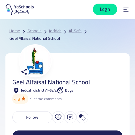
Login
Home
Schools
Jeddah
Al-Safa
Geel Alfaisal National School
Geel Alfaisal National School
Jeddah district Al-Safa
Boys
★
4.8
9 of the comments
Follow