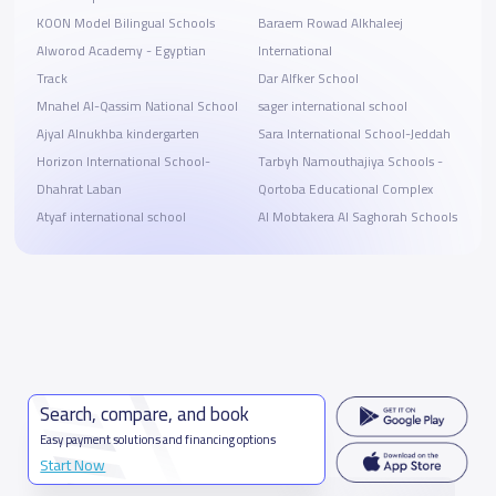
KOON Model Bilingual Schools
Baraem Rowad Alkhaleej
Alworod Academy - Egyptian
International
Track
Dar Alfker School
Mnahel Al-Qassim National School
sager international school
Ajyal Alnukhba kindergarten
Sara International School-Jeddah
Horizon International School-
Tarbyh Namouthajiya Schools -
Dhahrat Laban
Qortoba Educational Complex
Atyaf international school
Al Mobtakera Al Saghorah Schools
Search, compare, and book
Easy payment solutions and financing options
Start Now