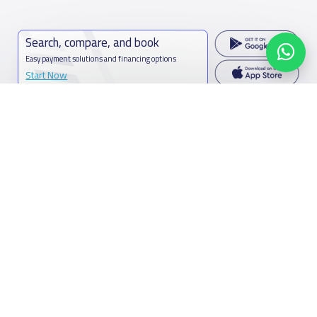
Search, compare, and book
Easy payment solutions and financing options
Start Now
Contact us
Kingdom of Saudi Arabia
7899Al Thoumamah Rd, Ar Rabi, Riyadh 11564
Contact us
Facebook
Twitter
Email
Whatsapp
Copy link
Scan QR Code