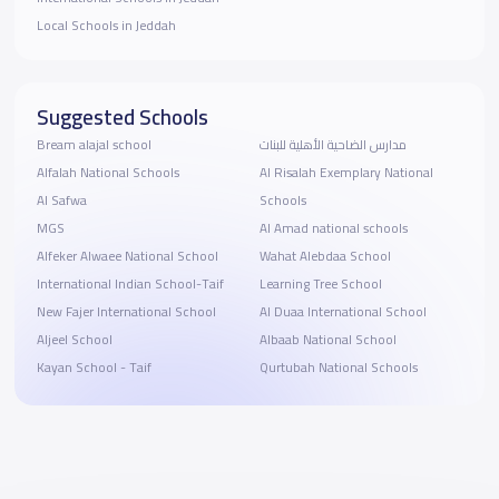
Local Schools in Jeddah
Suggested Schools
Bream alajal school
مدارس الضاحية الأهلية للبنات
Alfalah National Schools
Al Risalah Exemplary National
Al Safwa
Schools
MGS
Al Amad national schools
Alfeker Alwaee National School
Wahat Alebdaa School
‎International Indian School-Taif
Learning Tree School
New Fajer International School
Al Duaa International School
Aljeel School
Albaab National School
Kayan School - Taif
Qurtubah National Schools