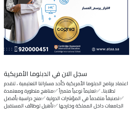
سجل الان في الدبلوما الأمريكية
اعتماد برنامج الدبلوما الأمريكية كأحد مساراتنا التعليمية ، ‏لنقدم
لطلابنا.. ‏✅تعليماً نوعياً متميزاً ‏✅مناهج متطورة ومعتمدة
‏✅تصنيفاً متقدماً في المؤشرات الدولية ‏✅منح دراسية بأفضل
الجامعات داخل المملكة وخارجها ‏✅تأهيل لوظائف المستقبل