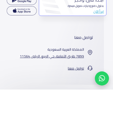
بحلول دفع وخيارات تمويل ميسرة
ابدأ الآن
تواصل معنا
المملكة العربية السعودية
7899 طريق الثمامة، حي الربيع، الرياض 11564
تواصل معنا
خدماتنا
المدارس
من نحن
الوظائف
أخبار المدارس
عن ياسكولز