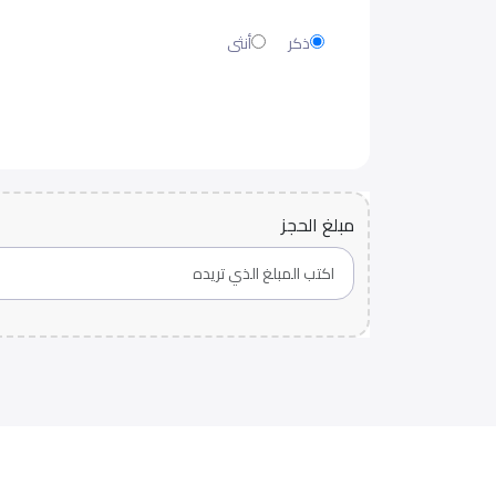
ذكر
أنثى
مبلغ الحجز