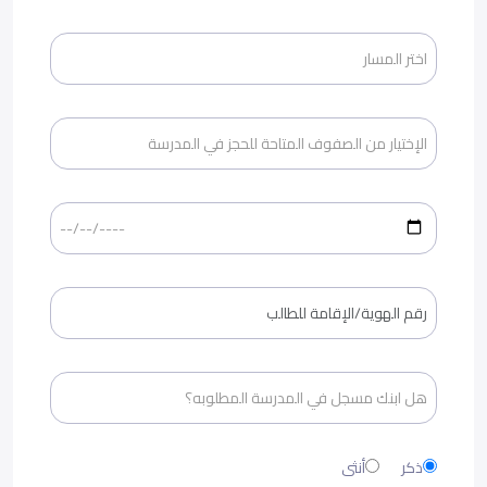
ذكر
أنثى