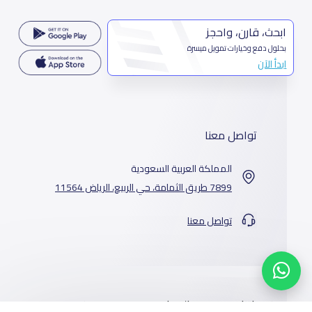
ابحث، قارن، واحجز
بحلول دفع وخيارات تمويل ميسرة
ابدأ الآن
تواصل معنا
المملكة العربية السعودية
7899 طريق الثمامة، حي الربيع، الرياض 11564
تواصل معنا
خدماتنا
المدارس
من نحن