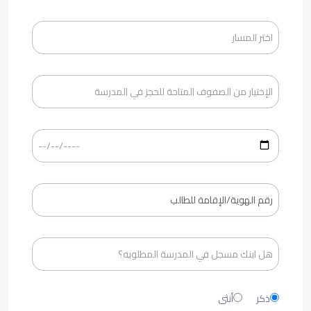
ذكر
أنثى