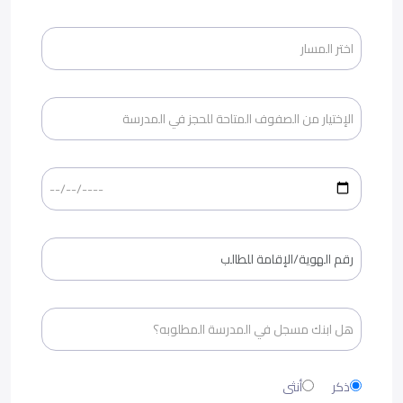
ذكر
أنثى