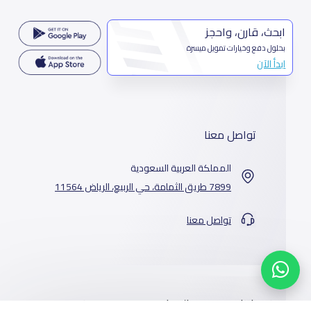
ابحث، قارن، واحجز
بحلول دفع وخيارات تمويل ميسرة
ابدأ الآن
تواصل معنا
المملكة العربية السعودية
7899 طريق الثمامة، حي الربيع، الرياض 11564
تواصل معنا
خدماتنا
المدارس
من نحن