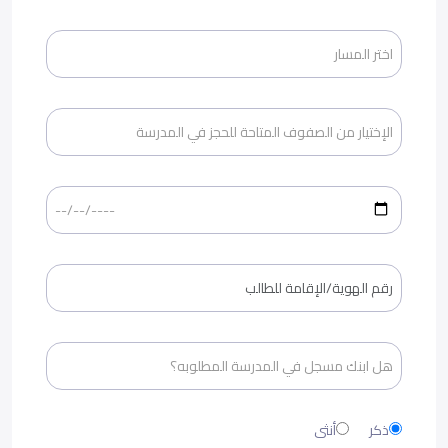
ذكر
أنثى