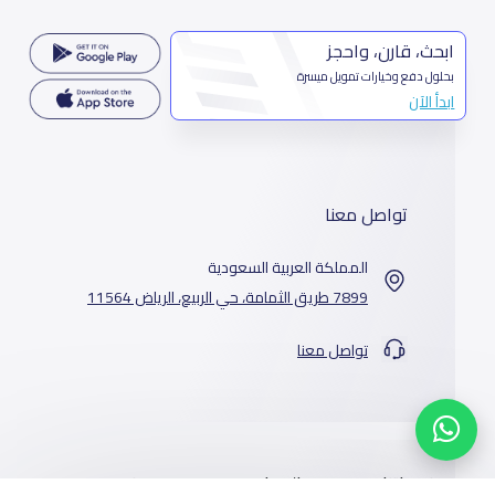
ابحث، قارن، واحجز
بحلول دفع وخيارات تمويل ميسرة
ابدأ الآن
تواصل معنا
المملكة العربية السعودية
7899 طريق الثمامة، حي الربيع، الرياض 11564
تواصل معنا
خدماتنا
المدارس
من نحن