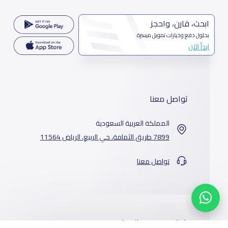
ابحث، قارن، واحجز
بحلول دفع وخيارات تمويل ميسرة
ابدأ الآن
تواصل معنا
المملكة العربية السعودية
7899 طريق الثمامة، حي الربيع، الرياض 11564
تواصل معنا
خدماتنا
المدارس
من نحن