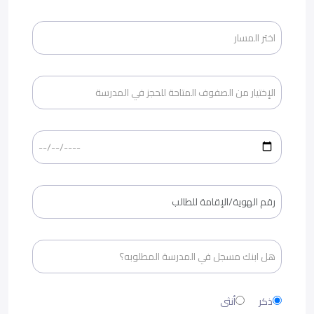
ذكر
أنثى