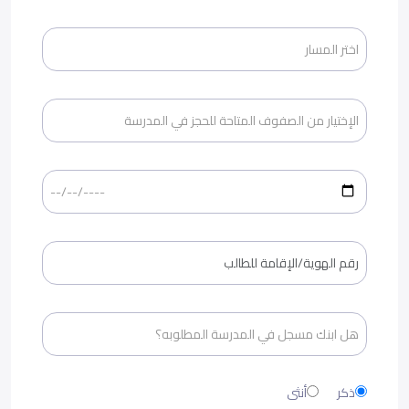
ذكر
أنثى