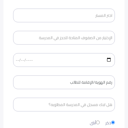
ذكر
أنثى