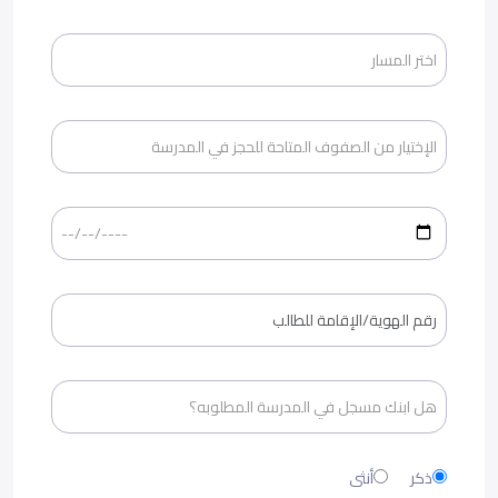
ذكر
أنثى