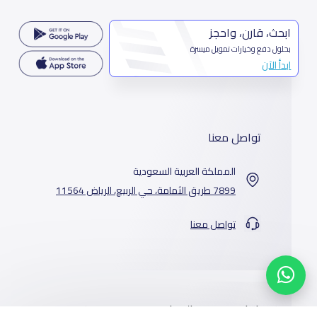
ابحث، قارن، واحجز
بحلول دفع وخيارات تمويل ميسرة
ابدأ الآن
تواصل معنا
المملكة العربية السعودية
7899 طريق الثمامة، حي الربيع، الرياض 11564
تواصل معنا
خدماتنا
المدارس
من نحن