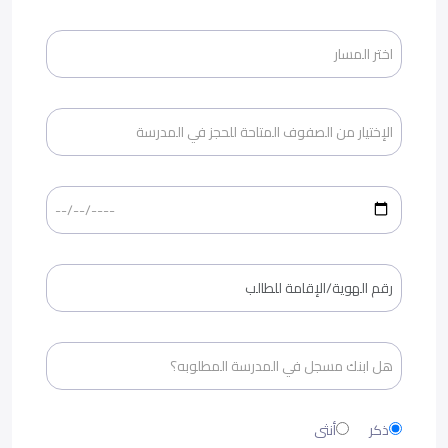
ذكر
أنثى