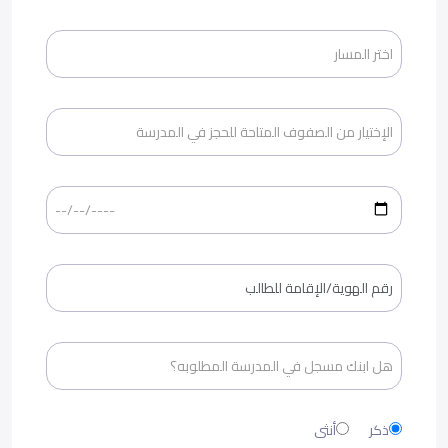
ذكر
أنثى