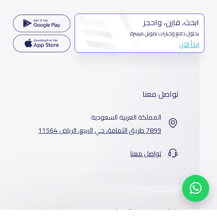
ابحث، قارن، واحجز
بحلول دفع وخيارات تمويل ميسرة
ابدأ الآن
تواصل معنا
المملكة العربية السعودية
7899 طريق الثمامة، حي الربيع، الرياض 11564
تواصل معنا
خدماتنا
المدارس
من نحن