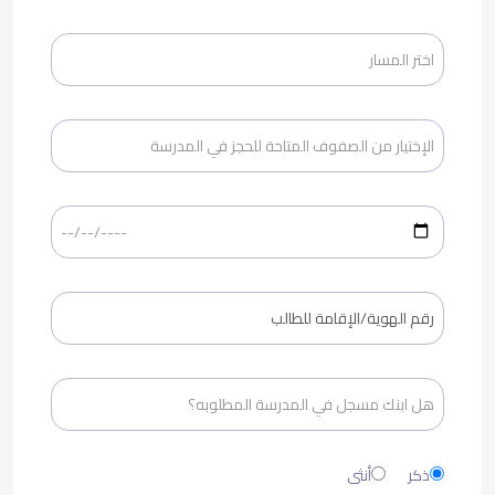
ذكر
أنثى