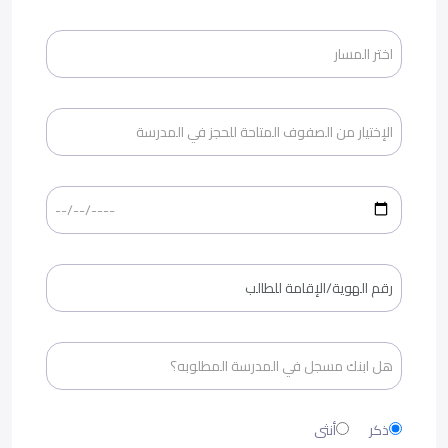
ذكر
أنثى