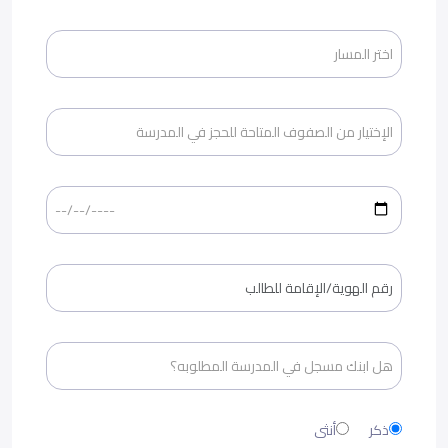
ذكر
أنثى