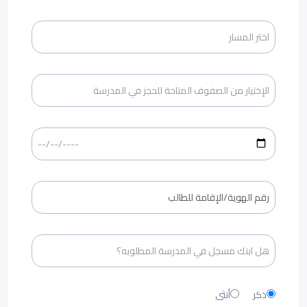
ذكر
أنثى