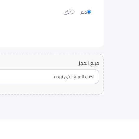
ذكر
أنثى
مبلغ الحجز