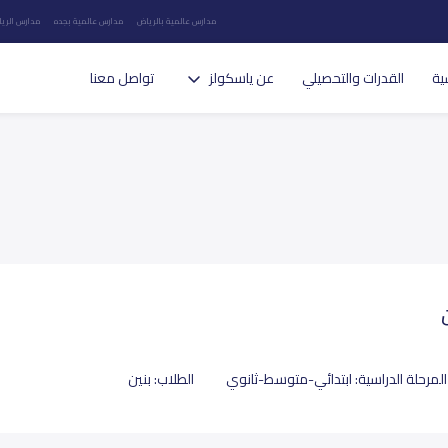
مدارس عالمية بالرياض
مدارس عالمية بجده
مدارس الريا
ية
القدرات والتحصيلي
عن ياسكولز
تواصل معنا
المرحلة الدراسية:
ابتدائي-متوسط-ثانوي
الطلاب:
بنين