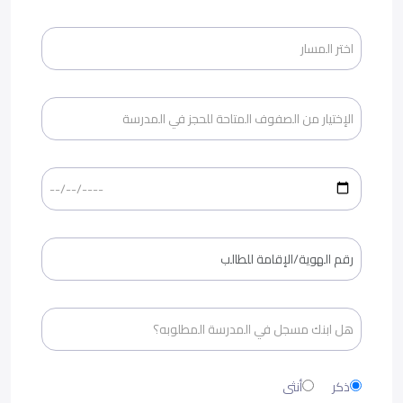
ذكر
أنثى