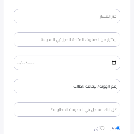
ذكر
أنثى