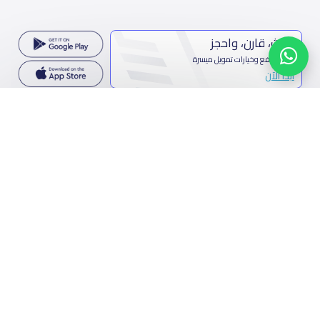
ابحث، قارن، واحجز
بحلول دفع وخيارات تمويل ميسرة
ابدأ الآن
تواصل معنا
المملكة العربية السعودية
7899 طريق الثمامة، حي الربيع، الرياض 11564
تواصل معنا
فيسبوك
تويتر
البريد الإلكتروني
واتساب
مشاركة الرابط
مسح رمز الQR