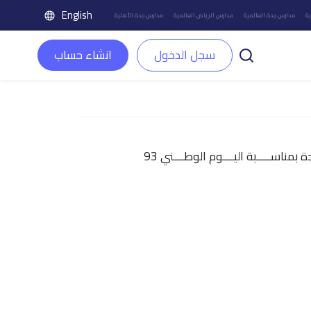
English
ة
مدارس جدة العالمية
مدارس الرياض العالمية
مدارس جدة الأهلية
سجل الدخول
انشاء حساب
ناســـــبة اليــــوم الوطــــني 93