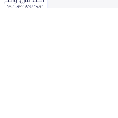
بحلول دفع وخيارات تمويل ميسرة
ابدأ الآن
من نحن
تواصل 
عن ياسكولز
ال
أخبار ياسكولز
7899 طريق 
المدونة المدرسية
ت
اسئلة وأجوبة