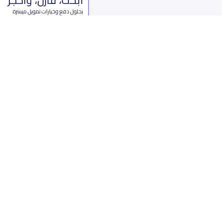
بحلول دفع وخيارات تمويل ميسرة
ابدأ الآن
من نحن
تواصل 
عن ياسكولز
ال
أخبار ياسكولز
7899 طريق 
المدونة المدرسية
ت
اسئلة وأجوبة