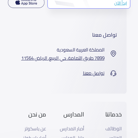
ابدأ الآن
تواصل معنا
المملكة العربية السعودية
7899 طريق الثمامة، حي الربيع، الرياض 11564
تواصل معنا
خدماتنا
المدارس
من نحن
الوظائف
أخبار المدارس
عن ياسكولز
المتاجر
دليل المدارس
أخبار ياسكولز