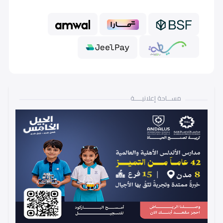
مســـاحة إعلانيـــــة