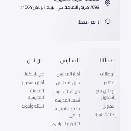
7899 طريق الثمامة، حي الربيع، الرياض 11564
تواصل معنا
خدماتنا
المدارس
من نحن
الوظائف
أخبار المدارس
عن ياسكولز
المتاجر
دليل المدارس
أخبار ياسكولز
الإعلان مع
المدونة
خريطة المدارس
ياسكولز
المدرسية
أضف المدرسة
التمويل
اسئلة وأجوبة
تصفح بالمدينة
إضافة شريك
والحى
التقويم الدراسي