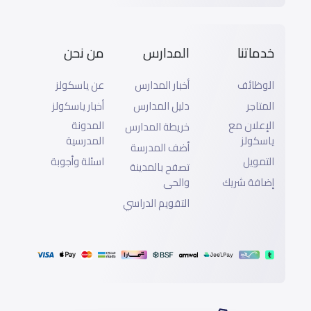
خدماتنا
المدارس
من نحن
الوظائف
أخبار المدارس
عن ياسكولز
المتاجر
دليل المدارس
أخبار ياسكولز
الإعلان مع
المدونة
خريطة المدارس
ياسكولز
المدرسية
أضف المدرسة
التمويل
اسئلة وأجوبة
تصفح بالمدينة
إضافة شريك
والحى
التقويم الدراسي