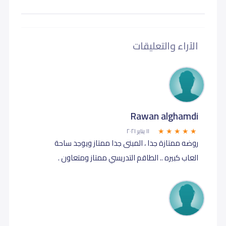
الآراء والتعليقات
Rawan alghamdi
١١ يناير ٢٠٢١
روضه ممتازة جدا ، المبنى جدا ممتاز ويوجد ساحة
العاب كبيره .. الطاقم التدريسي ممتاز ومتعاون .