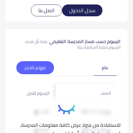
سجل الدخول
اتصل بنا
عيادة طبية
مكتبة
غرفة أنشطة فنية
الرسوم حسب مسار المدرسة التعليمي
علما بأن هذه
الرسوم فقط (استرشادية)
صالة رياضية
ملعب كرة قدم
ملاعب أخرى
عام
مهتم بالحجز
مصلى
الرسوم للبنين
الرسوم لل
الصف
بيانات المدرسة تحتاج لتصحيح ؟
شارك بتصحيح اي بيانات غير دقيقة
روضة 1 (KG 1)
7,000
7,000
للاستفادة من ميزة عرض كافة معلومات المدرسة,
روضة 2 (KG 2)
8,000
8,000