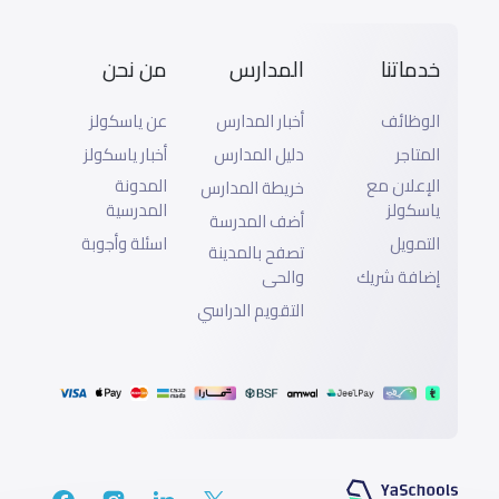
خدماتنا
المدارس
من نحن
الوظائف
أخبار المدارس
عن ياسكولز
المتاجر
دليل المدارس
أخبار ياسكولز
الإعلان مع
المدونة
خريطة المدارس
ياسكولز
المدرسية
أضف المدرسة
التمويل
اسئلة وأجوبة
تصفح بالمدينة
إضافة شريك
والحى
التقويم الدراسي