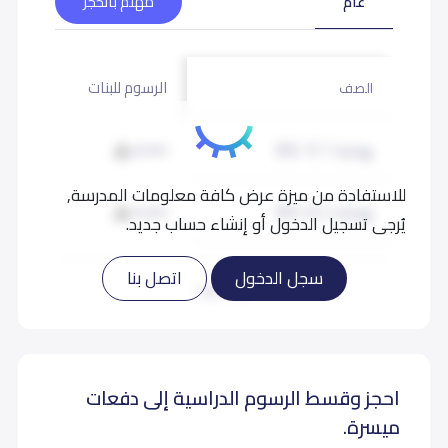
عام
مهتم بالحجز
الرسوم للبنات
الصف
روضة 1 (KG 1)
8,000
للاستفادة من ميزة عرض كافة معلومات المدرسة,
روضة 2 (KG 2)
8,000
يُرجى تسجيل الدخول أو إنشاء حساب جديد.
تمهيدي (KG 3)
8,000
سجل الدخول
اتصل بنا
اقرأ المزيد
أول إبتدائي (Grade 1)
8,000
احجز وقسط الرسوم الدراسية إلى دفعات
ثاني إبتدائي (Grade 2)
8,000
ميسرة.