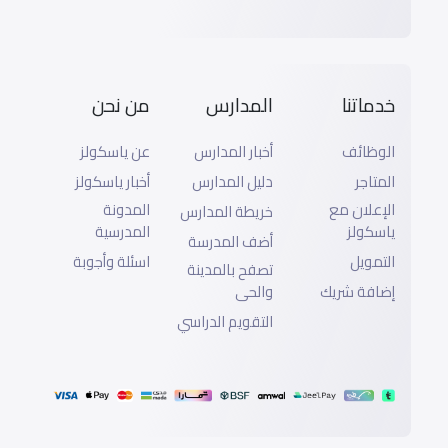
خدماتنا
المدارس
من نحن
الوظائف
أخبار المدارس
عن ياسكولز
المتاجر
دليل المدارس
أخبار ياسكولز
الإعلان مع
المدونة
خريطة المدارس
ياسكولز
المدرسية
أضف المدرسة
التمويل
اسئلة وأجوبة
تصفح بالمدينة
إضافة شريك
والحى
التقويم الدراسي