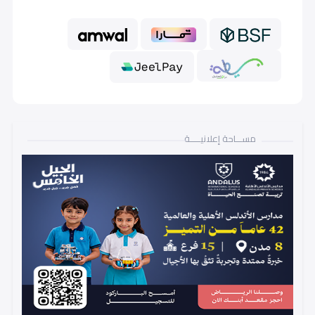
مســـاحة إعلانيـــــة