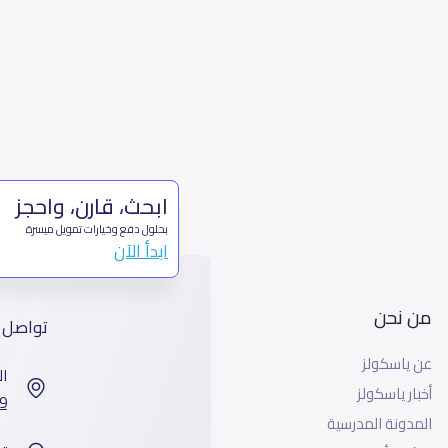
ابحث، قارن، واحجز
بحلول دفع وخيارات تمويل ميسرة
ابدأ الآن
من نحن
تواصل 
عن ياسكولز
ال
أخبار ياسكولز
7899 طريق 
المدونة المدرسية