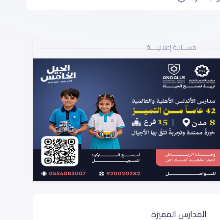
مســـاحة إعلانيـــــة
المدارس المميزة