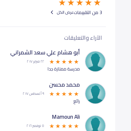
أول متوسط (Grade 7)
3 من التقييمات
عرض الكل
ثاني متوسط (Grade 8)
الآراء والتعليقات
ثالث متوسط (Grade 9)
أبو هشام علي سعد الشمراني
٢٢ فبراير ٢٠١٧
مدرسة ممتازة جدا
محمد محسن
٩ أغسطس ٢٠١٧
رائع
Mamoun Ali
٥ نوفمبر ٢٠١٦