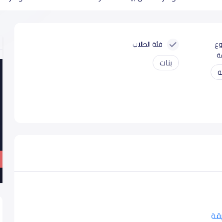
وع
فئة الطلاب
ة
بنات
ة
يقة