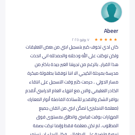
Abeer
٧ يوليو ٢٠٢٥
كان لدي تخوف كبير بتسجيل ابني من بعض التعليقات
ولكن توكلت على الله ودخلته والحمدلله اني اتخذت
هذا القرار.. بالرغم من تجربتنا الغير جيدة باكثر من
مدرسة بمرحلة الكيجي الا اننا توفقنا بطفولة مبكرة
مسار الدولي .. حرصت كثير وقت التسجيل على انتقاء
الكادر التعليمي والان مع انتهاء العام الدراسي أتقدم
بوافر الشكر والتقدير للأستاذة الفاضلة أنوار المعارك
(معلمة الانجليزي) تمكّن ابني من اتقان جميع
المهارات بوقت قياسي وانطلق بمستوى فوق
المطلوب.. لم تكن معلمة فقط وإنما تركت بصمة
تربوية واضحة على الاطفال .. فكل الرجاء ان تستمر