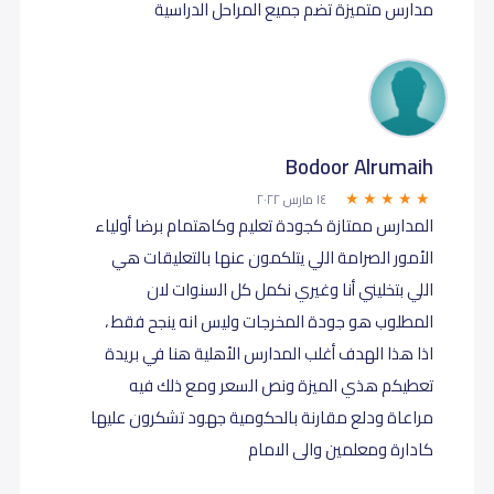
مدارس متميزة تضم جميع المراحل الدراسية
Bodoor Alrumaih
١٤ مارس ٢٠٢٢
المدارس ممتازة كجودة تعليم وكاهتمام برضا أولياء
الأمور الصرامة اللي يتلكمون عنها بالتعليقات هي
اللي بتخليني أنا وغيري نكمل كل السنوات لان
المطلوب هو جودة المخرجات وليس انه ينجح فقط ،
اذا هذا الهدف أغلب المدارس الأهلية هنا في بريدة
تعطيكم هذي الميزة ونص السعر ومع ذلك فيه
مراعاة ودلع مقارنة بالحكومية جهود تشكرون عليها
كادارة ومعلمين والى الامام