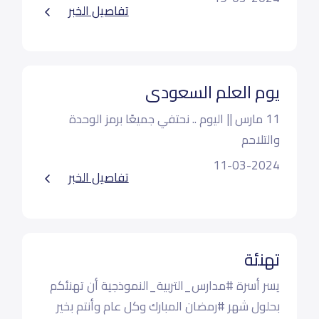
تفاصيل الخبر
يوم العلم السعودي
11 مارس || اليوم .. نحتفي جميعًا برمز الوحدة
والتلاحم
11-03-2024
تفاصيل الخبر
تهنئة
يسر أسرة #مدارس_التربية_النموذجية أن تهنئكم
بحلول شهر #رمضان المبارك وكل عام وأنتم بخير