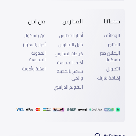
خدماتنا
المدارس
من نحن
الوظائف
أخبار المدارس
عن ياسكولز
المتاجر
دليل المدارس
أخبار ياسكولز
الإعلان مع
المدونة
خريطة المدارس
ياسكولز
المدرسية
أضف المدرسة
التمويل
اسئلة وأجوبة
تصفح بالمدينة
إضافة شريك
والحى
التقويم الدراسي