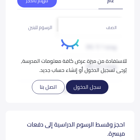
عام
مهتم بالحجز
الرسوم للبنين
الرسوم لل
الصف
روضة 1 (KG 1)
7,000
للاستفادة من ميزة عرض كافة معلومات المدرسة,
روضة 2 (KG 2)
7,000
يُرجى تسجيل الدخول أو إنشاء حساب جديد.
تمهيدي (KG 3)
7,000
سجل الدخول
اتصل بنا
اقرأ المزيد
أول إبتدائي (Grade 1)
8,000
احجز وقسط الرسوم الدراسية إلى دفعات
ثاني إبتدائي (Grade 2)
8,000
ميسرة.