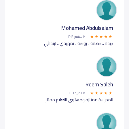
Mohamed Abdulsalam
٣ سبتمبر ٢٠١٩
جيدة .. حضانة .. روضة .. تمهيدي .. ابتدائي
Reem Saleh
٢٥ مايو ٢٠٢١
المدرسة ممتازه ومستوى التعليم ممتاز