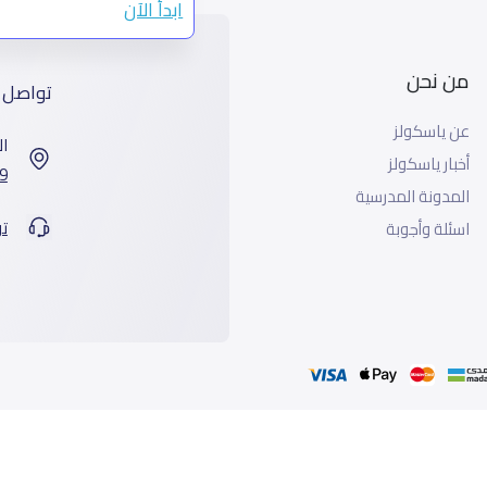
ابدأ الآن
من نحن
تواصل 
عن ياسكولز
ال
أخبار ياسكولز
7899 طريق 
المدونة المدرسية
ت
اسئلة وأجوبة
جميع الحقوق محفوظة لياسكولز ©2026