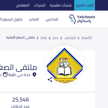
أولياء الأمور
منشآت تعليمية
الشركاء
المعلمين
المدارس
المتاجر
تمويل الرسوم ال
الرئيسية
المدارس
جدة
طيبة
ملتقى الصغار الأهلية
ملتقى الصغار
جدة حي طيبة
ب
25,546
عدد الزيارات