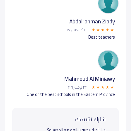
Abdalrahman Ziady
١٦ أغسطس ٢٠١٧
Best teachers
Mahmoud Al Miniawy
٢٢ نوفمبر ٢٠١٦
One of the best schools in the Eastern Province
شارك تقييمك
هل لديك تجربة سابقة مع المدرسة؟