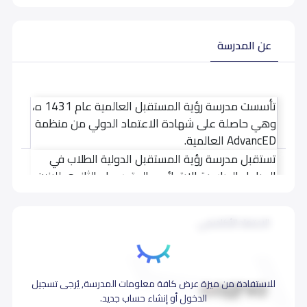
عن المدرسة
تأسست مدرسة رؤية المستقبل العالمية عام 1431 ه،
وهي حاصلة على شهادة الاعتماد الدولي من منظمة
AdvancED العالمية.
تستقبل مدرسة رؤية المستقبل الدولية الطلاب في
اقرأ المزيد
المراحل الدراسية الابتدائي والمتوسط والثانوي للبنين،
وتقدم لهم منهاجاً أمريكياً، كما توفر لهم أعلى
المعايير الأكاديمية العالمية من حيث البرامج
الاعتماد الأكاديمي
والخدمات التعليمية والبنية التحتية.
بيانات المدرسة تحتاج لتصحيح ؟
شارك بتصحيح اي بيانات غير دقيقة
للاستفادة من ميزة عرض كافة معلومات المدرسة, يُرجى تسجيل
الدخول أو إنشاء حساب جديد.