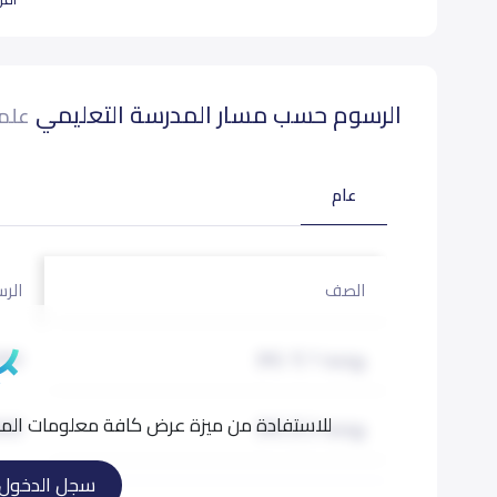
 offer an excellent all-round Educational Experience
l established, reputable primary school following the
British curriculum.
الرسوم حسب مسار المدرسة التعليمي
علما
بيانات المدرسة تحتاج لتصحيح ؟
شارك بتصحيح اي بيانات غير دق
عام
الصف
الرس
روضة 1 (KG 1)
000
للاستفادة من ميزة عرض كافة معلومات المدر
روضة 2 (KG 2)
000
سجل الدخول
تمهيدي (KG 3)
000