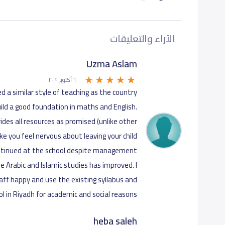
الآراء والتعليقات
Uzma Aslam
٦ أكتوبر ٢٠١٩
d a similar style of teaching as the country
ild a good foundation in maths and English.
ides all resources as promised (unlike other
 you feel nervous about leaving your child
ontinued at the school despite management
he Arabic and Islamic studies has improved. I
aff happy and use the existing syllabus and
ol in Riyadh for academic and social reasons.
heba saleh