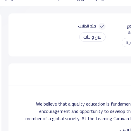
وع
فئة الطلاب
ة
بنين و بنات
ية
We believe that a quality education is fundamenta
encouragement and opportunity to develop the 
member of a global society. At the Learning Caravan I
Learning Caravan we have qualified and experienced Brit
 المزيد