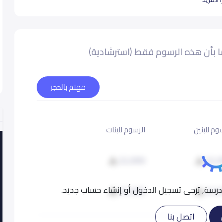
the heart of Riyadh, we
The Learning Caravan International School is a wel
 بأن هذه الرسوم فقط (استرشادية)
يقة
مهتم بالحجز
وم للبنين
الرسوم للبنات
22,000
22,
سة, يُرجى تسجيل الدخول أو إنشاء حساب جديد.
22,000
22,
اتصل بنا
22,000
22,