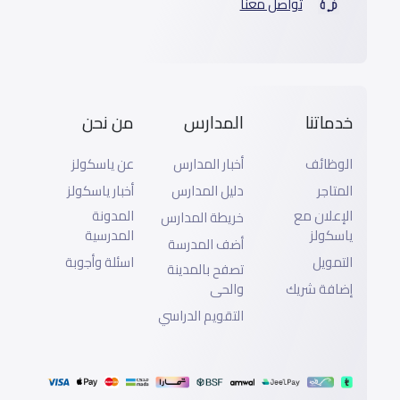
تواصل معنا
خدماتنا
المدارس
من نحن
الوظائف
أخبار المدارس
عن ياسكولز
المتاجر
دليل المدارس
أخبار ياسكولز
الإعلان مع
المدونة
خريطة المدارس
ياسكولز
المدرسية
أضف المدرسة
التمويل
اسئلة وأجوبة
تصفح بالمدينة
إضافة شريك
والحى
التقويم الدراسي