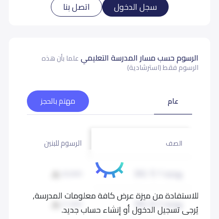
جدة بحى البوادى بشارع قريش.
سجل الدخول
اتصل بنا
بيانات المدرسة تحتاج لتصحيح ؟
شارك بتصحيح اي بيانات غير دقيقة
الرسوم حسب مسار المدرسة التعليمي
علما بأن هذه
الرسوم فقط (استرشادية)
عام
مهتم بالحجز
الرسوم للبنين
الرسوم لل
الصف
روضة 1 (KG 1)
20,000
20,000
للاستفادة من ميزة عرض كافة معلومات المدرسة,
روضة 2 (KG 2)
21,000
21,000
يُرجى تسجيل الدخول أو إنشاء حساب جديد.