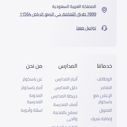
المملكة العربية السعودية
7899 طريق الثمامة، حي الربيع، الرياض 11564
تواصل معنا
خدماتنا
المدارس
من نحن
الوظائف
أخبار المدارس
عن ياسكولز
المتاجر
دليل المدارس
أخبار ياسكولز
الإعلان مع
المدونة
خريطة المدارس
ياسكولز
المدرسية
أضف المدرسة
التمويل
اسئلة وأجوبة
تصفح بالمدينة
إضافة شريك
والحى