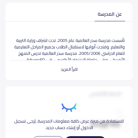
عن المدرسة
تأسست مدرسة سدر العالمية عام 2005، تحت اشراف وزارة التربية
والتعليم. وفتحت أبوابها لاستقبال الطلاب بجميع المراحل التعليمية
للعام الدراسي 2005/2006. مدرسة سدر العالمية تدرس المنهج
الأمريكي وهي حاصلة الاعتماد الأكاديمي هيAdvancED
اقرأ المزيد
أهداف مدرسة سدر العالمية:
تطوير الطلاب أكاديميا حتي الوصول الي اعلي
الاعتماد الأكاديمي
المستويات بالمناهج الدولية عالية الجودة.
جعل جميع الطلاب سعداء بما يتم تدريسه لهم.
تزويد الطلاب بالمهارات الفريدة التي تعلو بهم الي
القمة.
للاستفادة من ميزة عرض كافة معلومات المدرسة, يُرجى تسجيل
الدخول أو إنشاء حساب جديد.
تقع مدرسة سدر العالمية بالمملكة العربية السعودية في مدينة