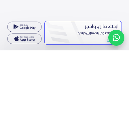
ابحث، قارن، واحجز
بحلول دفع وخيارات تمويل ميسرة
ابدأ الآن
تواصل معنا
المملكة العربية السعودية
7899 طريق الثمامة، حي الربيع، الرياض 11564
تواصل معنا
فيسبوك
تويتر
البريد الإلكتروني
واتساب
مشاركة الرابط
مسح رمز الQR