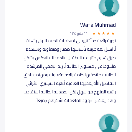
Wafa Muhmad
٢٢ مايو ٢٠٢٥
تجربة رائعة جداً تقييمي لمعلمات الصف الاول رائعات
أ. اسيل لغه عربيه تأسيسها ممتاز ومتعاونه وتستخدم
طرق تعليم متنوعه للاطفال والحمدلله انعكس بشكل
ملحوظ على مستوى الطالبه أ. ريم البقمي المرشده
الطلابيه ماتكفيها كلمة رائعه متعاونه ومهتمه بادق
التفاصيل الله يعطيها العافيه أ.هبه للانجليزي الاثرائي
رائعه المنهج مو سهل لكن الحمدلله الطالبه استفادت
وهذا يعكس جهود الملعمات اشكرهم جميعاً