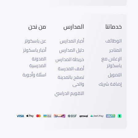
خدماتنا
المدارس
من نحن
الوظائف
أخبار المدارس
عن ياسكولز
المتاجر
دليل المدارس
أخبار ياسكولز
الإعلان مع
المدونة
خريطة المدارس
ياسكولز
المدرسية
أضف المدرسة
التمويل
اسئلة وأجوبة
تصفح بالمدينة
إضافة شريك
والحى
التقويم الدراسي