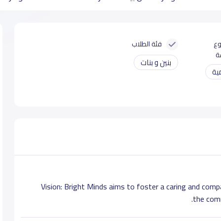
وع
فئة الطلاب
ة
بنين و بنات
ية
Vision: Bright Minds aims to foster a caring and co
the comm
Mission: Bright Minds is dedicated to develop principled