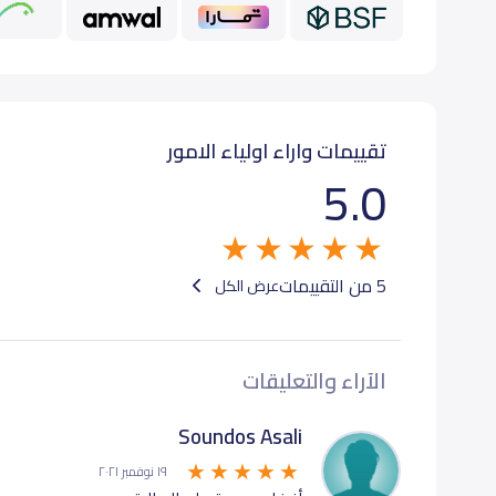
ثالث إبتدائي (Grade 3)
2,500
بيانات المدرسة تحتاج لتصحيح ؟
شارك بتصحيح اي بيانات غير دق
تقييمات واراء اولياء الامور
5.0
5 من التقييمات
عرض الكل
الآراء والتعليقات
Soundos Asali
١٩ نوفمبر ٢٠٢١