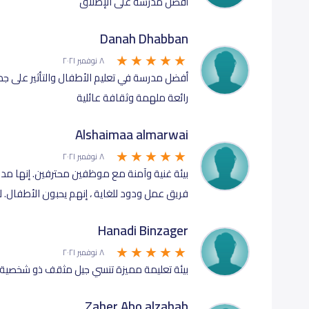
أفضل مدرسة على الإطلاق
Danah Dhabban
٨ نوفمبر ٢٠٢١
أفضل مدرسة في تعليم الأطفال والتأثير على ج
رائعة ملهمة وثقافة عائلية
Alshaimaa almarwai
٨ نوفمبر ٢٠٢١
بيئة غنية وآمنة مع موظفين محترفين. إنها مدرسة ث
فريق عمل ودود للغاية ، إنهم يحبون الأطفال. 
Hanadi Binzager
٨ نوفمبر ٢٠٢١
بيئة تعليمة مميزة تنسي جيل مثقف ذو شخصي
Zaher Abo alzahab