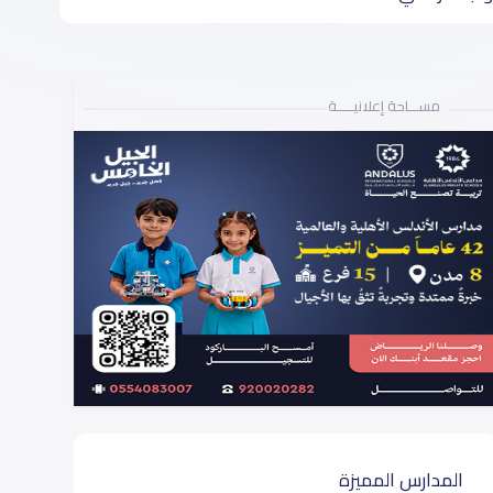
مســـاحة إعلانيـــــة
المدارس المميزة