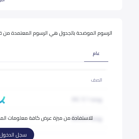
رسالة مدارس الضياء
تخريج متعلم نشط متوازن متمكن في قيمه ومعارفه وم
الرسوم الموضحة بالجدول هي الرسوم المعتمدة من قبل
بيانات المدرسة تحتاج لتصحيح ؟
شارك بتصحيح اي بيانات غير دق
عام
الصف
روضة 1 (KG 1)
للاستفادة من ميزة عرض كافة معلومات المدر
روضة 2 (KG 2)
سجل الدخول
تمهيدي (KG 3)