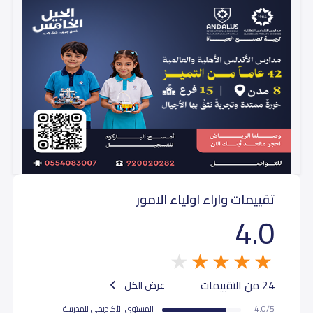
أول متوسط (Grade 7)
17,050
16,050
ثاني متوسط (Grade 8)
16,050
16,050
ثالث متوسط (Grade 9)
16,050
16,050
تقييمات واراء اولياء الامور
4.0
24 من التقييمات
عرض الكل
4.0/5
المستوى اﻷكاديمى للمدرسة