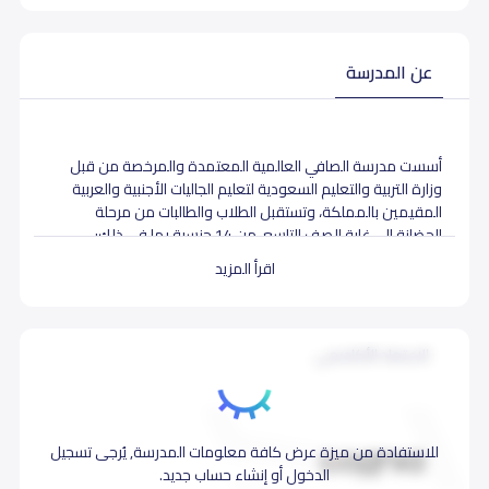
عن المدرسة
أسست مدرسة الصافي العالمية المعتمدة والمرخصة من قبل
وزارة التربية والتعليم السعودية لتعليم الجاليات الأجنبية والعربية
المقيمين بالمملكة، وتستقبل الطلاب والطالبات من مرحلة
الحضانة إلى غاية الصف التاسع، من 14 جنسية بما في ذلك:
الأمريكية والبريطانية والباكستانية والمصرية والهندية واللبنانية
اقرأ المزيد
والسودانية والأردنية والسورية.
تقدم مدرسة الصافي تعليماً دولياً فائق الجودة. وتعتمد على
المنهج الأمريكي -كامبريدج-بالإضافة إلى اللغة العربية، الفرنسية،
الاعتماد الأكاديمي
الهندية والأردية. ويـتألف الفريق الإداري في مدرسة الصافي
العالمية من مربّين ومديرين دوليين يجمعهم شغفٌ مشترك
بالتعليم والتعلّم. ويتشاركون مع مجلس الإدارة رؤية لافتة حول
المدرسة كما يساهمون في تعزيز التفوّق لدى جميع الطلاب.
للاستفادة من ميزة عرض كافة معلومات المدرسة, يُرجى تسجيل
الاعتماد الدولي
الدخول أو إنشاء حساب جديد.