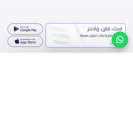
ابحث، قارن، واحجز
بحلول دفع وخيارات تمويل ميسرة
ابدأ الآن
تواصل معنا
المملكة العربية السعودية
7899 طريق الثمامة، حي الربيع، الرياض 11564
تواصل معنا
فيسبوك
تويتر
البريد الإلكتروني
واتساب
مشاركة الرابط
مسح رمز الQR