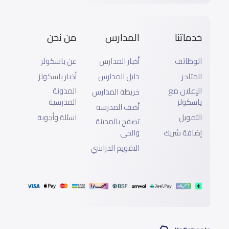
خدماتنا
المدارس
من نحن
الوظائف
أخبار المدارس
عن ياسكولز
المتاجر
دليل المدارس
أخبار ياسكولز
الإعلان مع
المدونة
خريطة المدارس
ياسكولز
المدرسية
أضف المدرسة
التمويل
اسئلة وأجوبة
تصفح بالمدينة
إضافة شريك
والحى
التقويم الدراسي