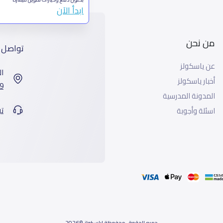
ابدأ الآن
من نحن
تواصل 
عن ياسكولز
ال
أخبار ياسكولز
7899 طريق 
المدونة المدرسية
ت
اسئلة وأجوبة
جميع الحقوق محفوظة لياسكولز ©2026