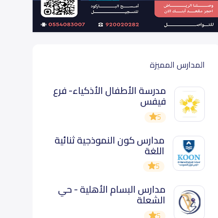
المدارس المميزة
مدرسة الأطفال الأذكياء- فرع
فيفس
5
مدارس كون النموذجية ثنائية
اللغة
5
مدارس البسام الأهلية - حي
الشعلة
5