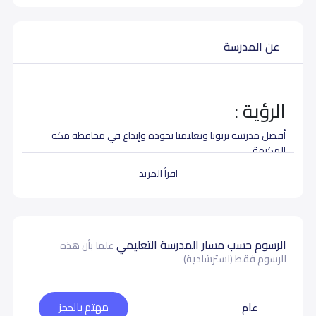
عن المدرسة
الرؤية :
أفضل مدرسة تربويا وتعليميا بجودة وإبداع في محافظة مكة
المكرمة.
الرسالة:
اقرأ المزيد
نعمل لنكون المدرسة الرائدة تربوياً وتعليمياً برؤية إسلامية ومنهج
علمي مستخدمين الأساليب والتقنيات الحديثة ساعين لتقديم
الرعاية المتميزة لعملائنا وموظفينا .
الرسوم حسب مسار المدرسة التعليمي
علما بأن هذه
الأهداف:
الرسوم فقط (استرشادية)
ــ بناء القيم والسلوك الايجابي
عام
مهتم بالحجز
ــ إتقان المهارات التعليمية