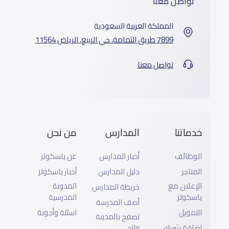
تواصل معنا
المملكة العربية السعودية
7899 طريق الثمامة، حي الربيع، الرياض 11564
تواصل معنا
خدماتنا
المدارس
من نحن
الوظائف
أخبار المدارس
عن ياسكولز
المتاجر
دليل المدارس
أخبار ياسكولز
الإعلان مع
المدونة
خريطة المدارس
ياسكولز
المدرسية
أضف المدرسة
التمويل
اسئلة وأجوبة
تصفح بالمدينة
إضافة شريك
والحى