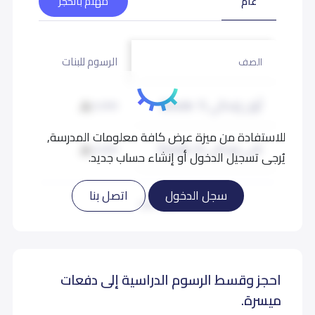
عام
مهتم بالحجز
الرسوم للبنات
الصف
أول إبتدائي (Grade 1)
6,000
للاستفادة من ميزة عرض كافة معلومات المدرسة,
ثاني إبتدائي (Grade 2)
6,000
يُرجى تسجيل الدخول أو إنشاء حساب جديد.
ثالث إبتدائي (Grade 3)
6,000
سجل الدخول
اتصل بنا
اقرأ المزيد
رابع إبتدائي (Grade 4)
6,000
احجز وقسط الرسوم الدراسية إلى دفعات
خامس إبتدائي (Grade 5)
6,000
ميسرة.