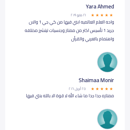
Yara Ahmed
٢١ مايو ٢٠١٩
واحه العلم العالميه ابني فيها من كي جي 1 والان
جريد 1 تأسيس اكتر من ممتاز وجنسيات تيتشرز مختلفه
واهتمام بالعربي والقرأن
Shaimaa Monir
٢٥ أبريل ٢٠٢١
ممتازه جدا جدا ما شاء الله لا قوة الا بالله بنتي فيها