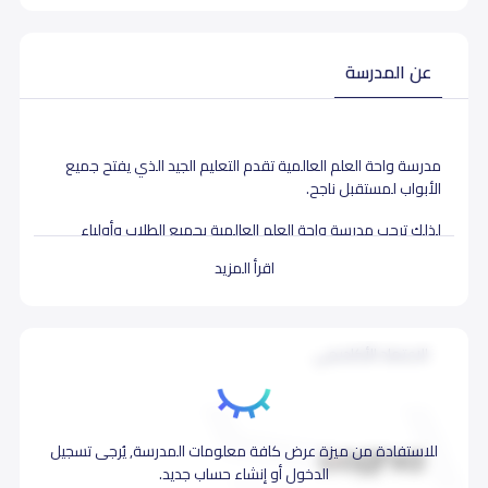
عن المدرسة
مدرسة واحة العلم العالمية تقدم التعليم الجيد الذي يفتح جميع
الأبواب لمستقبل ناجح.
لذلك ترحب مدرسة واحة العلم العالمية بجميع الطلاب وأولياء
الأمور، الذين يبحثون عن المدرسة التي تقدم لهم نوعية ونجاح
اقرأ المزيد
للانتماء في أعلى مرتبة من رائعة
رؤية مدارس واحة العلم العالمية
الاعتماد الأكاديمي
رؤيتنا هي توفير بيئة سعيدة ورعاية ومحفزة حيث الطلاب سوف
يحققوا أقصى إمكاناتهم، حتى يتمكنوا من تقديم أفضل مساهمة
لهم في المجتمع.
مهمة مدارس واحة العلم
للاستفادة من ميزة عرض كافة معلومات المدرسة, يُرجى تسجيل
العالمية
الدخول أو إنشاء حساب جديد.