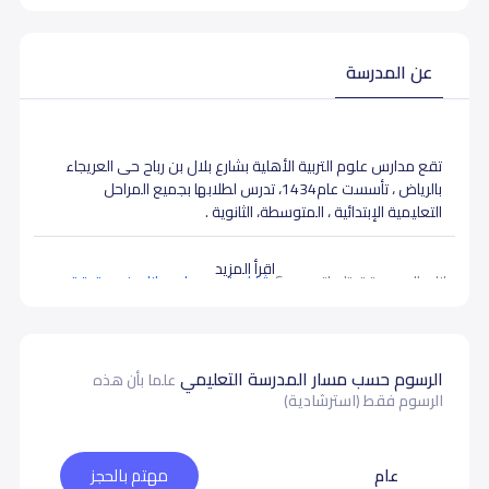
عن المدرسة
تقع مدارس علوم التربية الأهلية بشارع بلال بن رباح حى العريجاء
بالرياض ، تأسست عام1434،
تدرس لطلابها بجميع المراحل
التعليمية الإبتدائية ، المتوسطة، الثانوية .
اقرأ المزيد
بيانات المدرسة تحتاج لتصحيح ؟
شارك بتصحيح اي بيانات غير دقيقة
الرسوم حسب مسار المدرسة التعليمي
علما بأن هذه
الرسوم فقط (استرشادية)
عام
مهتم بالحجز